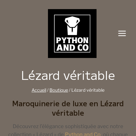
Aller
au
contenu
Lézard véritable
Accueil
/
Boutique
/
Lézard véritable
Maroquinerie de luxe en Lézard
véritable
Découvrez l’élégance sophistiquée avec notre
collection « Lézard » de
Python and Co
, où chaque