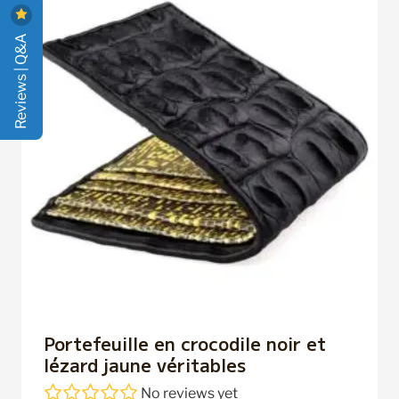
au
plus
Reviews | Q&A
ancien
Portefeuille en crocodile noir et
lézard jaune véritables
No reviews yet