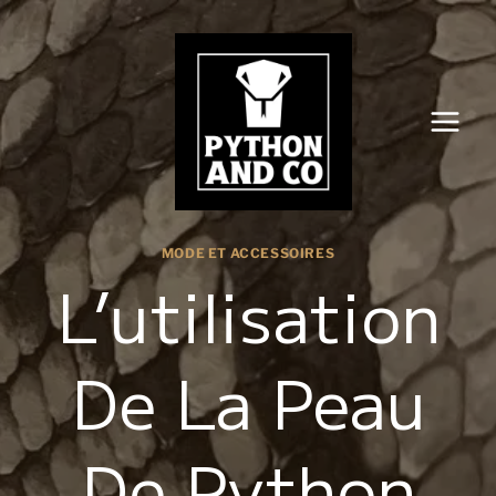
Aller
au
contenu
MODE ET ACCESSOIRES
L’utilisation
De La Peau
De Python