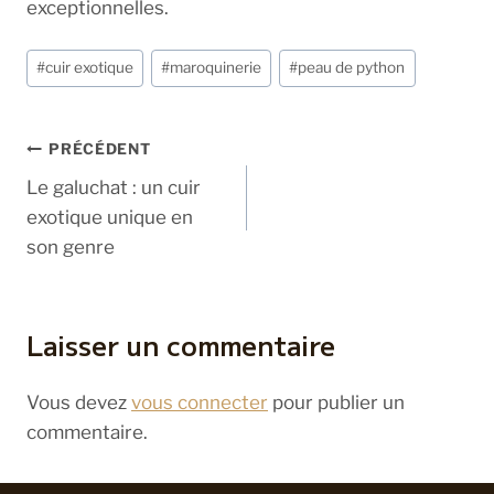
exceptionnelles.
Étiquettes
#
cuir exotique
#
maroquinerie
#
peau de python
de
la
Navigation
publication :
PRÉCÉDENT
de
Le galuchat : un cuir
exotique unique en
l’article
son genre
Laisser un commentaire
Vous devez
vous connecter
pour publier un
commentaire.