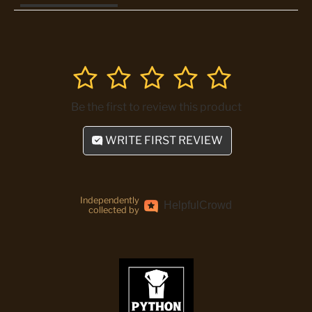
1
2
3
4
5
Be the first to review this product
WRITE FIRST REVIEW
Independently
Helpful
Crowd
collected by