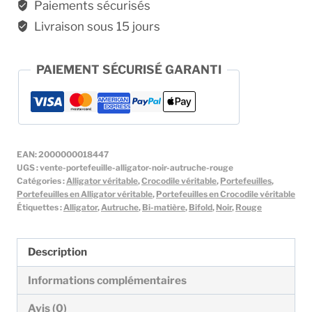
et
Paiements sécurisés
autruche
Livraison sous 15 jours
rouge
PAIEMENT SÉCURISÉ GARANTI
EAN:
2000000018447
UGS :
vente-portefeuille-alligator-noir-autruche-rouge
Catégories :
Alligator véritable
,
Crocodile véritable
,
Portefeuilles
,
Portefeuilles en Alligator véritable
,
Portefeuilles en Crocodile véritable
Étiquettes :
Alligator
,
Autruche
,
Bi-matière
,
Bifold
,
Noir
,
Rouge
Description
Informations complémentaires
Avis (0)