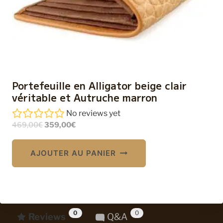
Portefeuille en Alligator beige clair
véritable et Autruche marron
No reviews yet
Le
Le
469,00
€
359,00
€
prix
prix
initial
actuel
AJOUTER AU PANIER
était :
est :
469,00€.
359,00€.
0
0
Reviews
Q&A