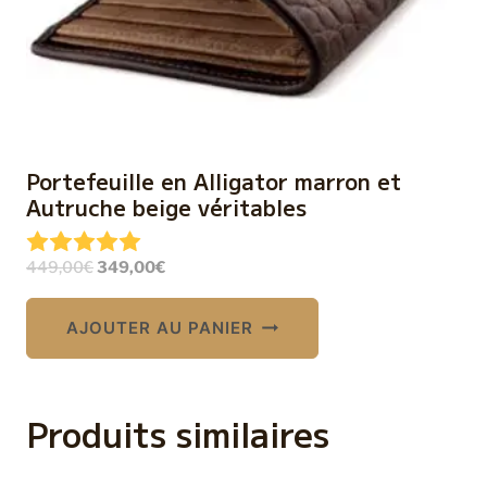
Portefeuille en Alligator marron et
Autruche beige véritables
Le
Le
449,00
€
349,00
€
prix
prix
initial
actuel
AJOUTER AU PANIER
était :
est :
449,00€.
349,00€.
Produits similaires