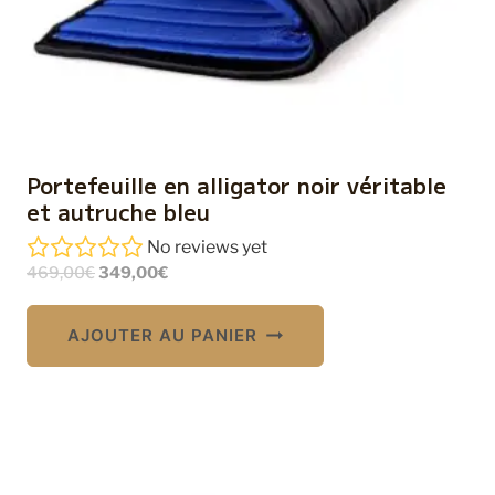
Portefeuille en alligator noir véritable
et autruche bleu
No reviews yet
Le
Le
469,00
€
349,00
€
prix
prix
initial
actuel
AJOUTER AU PANIER
était :
est :
469,00€.
349,00€.