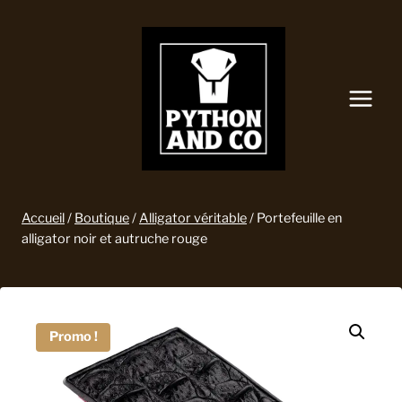
Aller
au
contenu
Accueil
/
Boutique
/
Alligator véritable
/
Portefeuille en
alligator noir et autruche rouge
Promo !