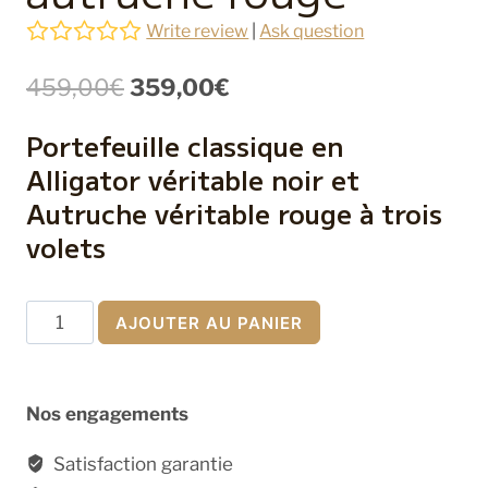
Write review
|
Ask question
Le
Le
459,00
€
359,00
€
prix
prix
Portefeuille classique en
initial
actuel
Alligator véritable noir et
était :
est :
Autruche véritable rouge à trois
459,00€.
359,00€.
volets
quantité
AJOUTER AU PANIER
de
Portefeuille
en
Nos engagements
alligator
noir
Satisfaction garantie