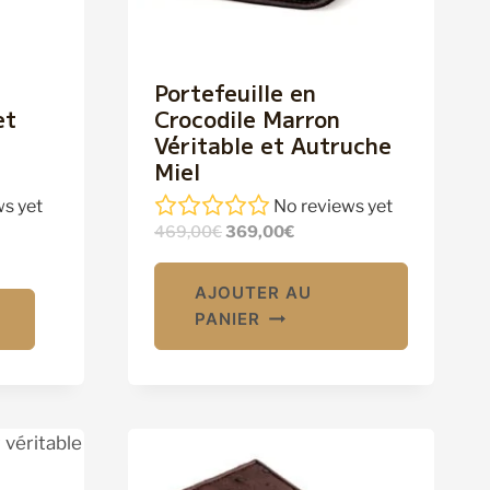
Portefeuille en
et
Crocodile Marron
Véritable et Autruche
Miel
s yet
No reviews yet
Le
Le
469,00
€
369,00
€
prix
prix
initial
actuel
AJOUTER AU
était :
est :
PANIER
469,00€.
369,00€.