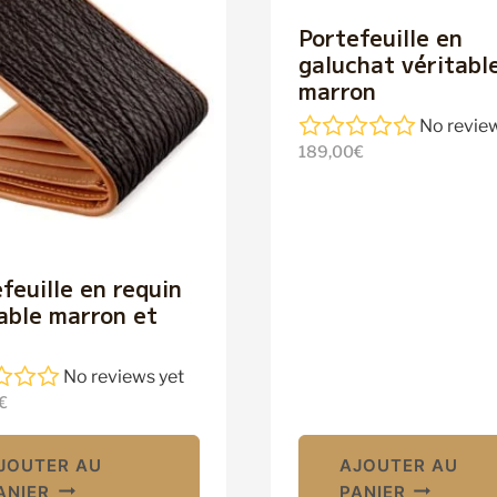
Portefeuille en
galuchat véritabl
marron
No review
189,00
€
feuille en requin
able marron et
No reviews yet
€
JOUTER AU
AJOUTER AU
ANIER
PANIER