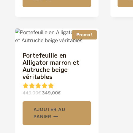
Promo !
Portefeuille en
Alligator marron et
Autruche beige
véritables
Le
Le
449,00
€
349,00
€
prix
prix
initial
actuel
AJOUTER AU
était :
est :
PANIER
449,00€.
349,00€.