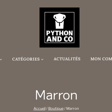
CATÉGORIES
ACTUALITÉS
MON COM
Marron
Accueil
/
Boutique
/
Marron