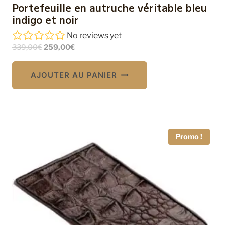
Portefeuille en autruche véritable bleu
indigo et noir
No reviews yet
Le
Le
339,00
€
259,00
€
prix
prix
initial
actuel
AJOUTER AU PANIER
était :
est :
339,00€.
259,00€.
Promo !