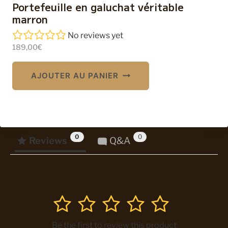
Portefeuille en galuchat véritable
marron
No reviews yet
189,00
€
AJOUTER AU PANIER
0
0
Reviews
Q&A
1
2
3
4
5
Be the first to review this product