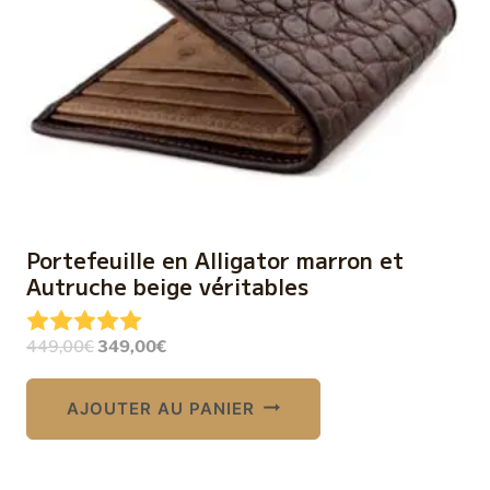
Portefeuille en Alligator marron et
Autruche beige véritables
Le
Le
449,00
€
349,00
€
prix
prix
initial
actuel
AJOUTER AU PANIER
était :
est :
449,00€.
349,00€.