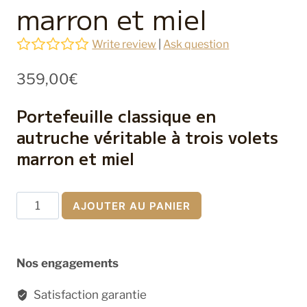
marron et miel
Write review
|
Ask question
359,00
€
Portefeuille classique en
autruche véritable à trois volets
marron et miel
quantité
AJOUTER AU PANIER
de
Portefeuille
en
Nos engagements
autruche
véritable
Satisfaction garantie