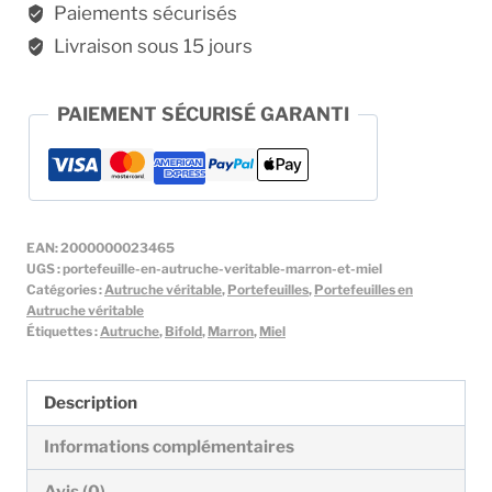
marron
Paiements sécurisés
et
Livraison sous 15 jours
miel
PAIEMENT SÉCURISÉ GARANTI
EAN:
2000000023465
UGS :
portefeuille-en-autruche-veritable-marron-et-miel
Catégories :
Autruche véritable
,
Portefeuilles
,
Portefeuilles en
Autruche véritable
Étiquettes :
Autruche
,
Bifold
,
Marron
,
Miel
Description
Informations complémentaires
Avis (0)