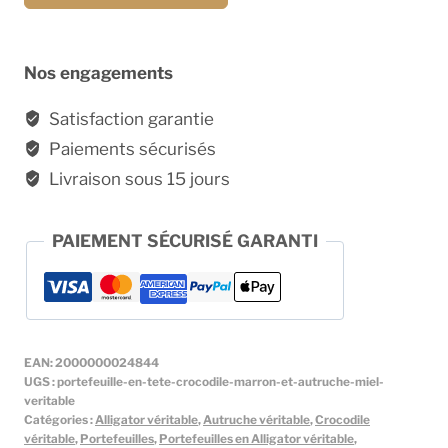
de
Portefeuille
en
Nos engagements
Crocodile
Marron
Satisfaction garantie
Véritable
Paiements sécurisés
et
Livraison sous 15 jours
Autruche
Miel
PAIEMENT SÉCURISÉ GARANTI
EAN:
2000000024844
UGS :
portefeuille-en-tete-crocodile-marron-et-autruche-miel-
veritable
Catégories :
Alligator véritable
,
Autruche véritable
,
Crocodile
véritable
,
Portefeuilles
,
Portefeuilles en Alligator véritable
,