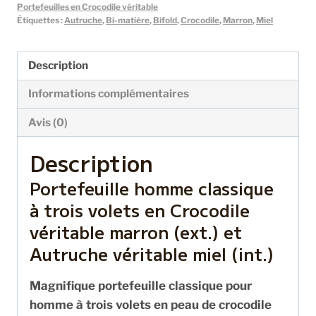
Portefeuilles en Crocodile véritable
Étiquettes :
Autruche
,
Bi-matière
,
Bifold
,
Crocodile
,
Marron
,
Miel
Description
Informations complémentaires
Avis (0)
Description
Portefeuille homme classique
à trois volets en Crocodile
véritable marron (ext.) et
Autruche véritable miel (int.)
Magnifique portefeuille classique pour
homme à trois volets en peau de crocodile