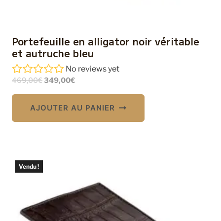
Portefeuille en alligator noir véritable
et autruche bleu
No reviews yet
Le
Le
469,00
€
349,00
€
prix
prix
initial
actuel
AJOUTER AU PANIER
était :
est :
469,00€.
349,00€.
Vendu !