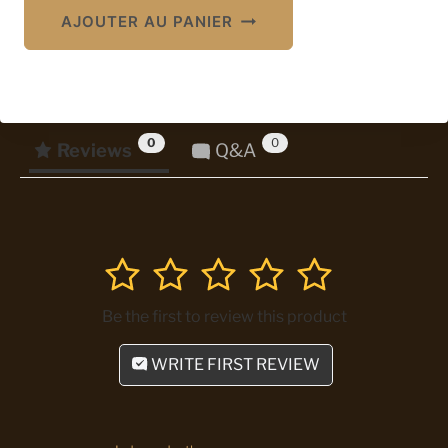
AJOUTER AU PANIER
0
0
Reviews
Q&A
1
2
3
4
5
Be the first to review this product
WRITE FIRST REVIEW