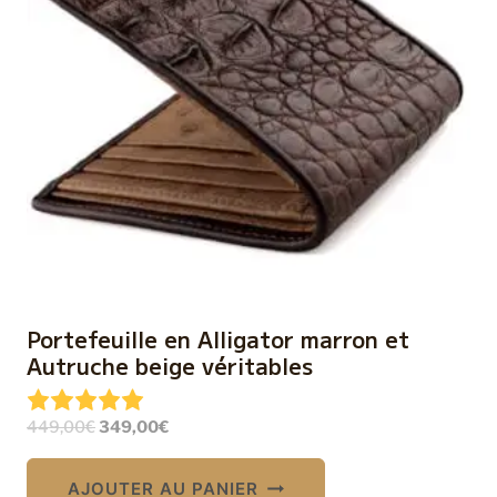
Portefeuille en Alligator marron et
Autruche beige véritables
Le
Le
449,00
€
349,00
€
prix
prix
initial
actuel
AJOUTER AU PANIER