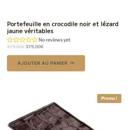
Portefeuille en crocodile noir et lézard
jaune véritables
No reviews yet
Le
Le
479,00
€
379,00
€
prix
prix
initial
actuel
AJOUTER AU PANIER
était :
est :
479,00€.
379,00€.
Promo !