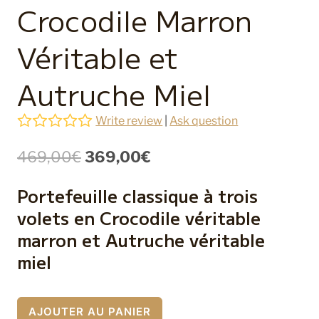
Crocodile Marron
Véritable et
Autruche Miel
Write review
|
Ask question
Le
Le
469,00
€
369,00
€
prix
prix
Portefeuille classique à trois
initial
actuel
volets en Crocodile véritable
était :
est :
marron et Autruche véritable
469,00€.
369,00€.
miel
quantité
AJOUTER AU PANIER