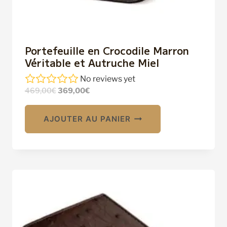
Portefeuille en Crocodile Marron
Véritable et Autruche Miel
No reviews yet
Le
Le
469,00
€
369,00
€
prix
prix
initial
actuel
AJOUTER AU PANIER
était :
est :
469,00€.
369,00€.