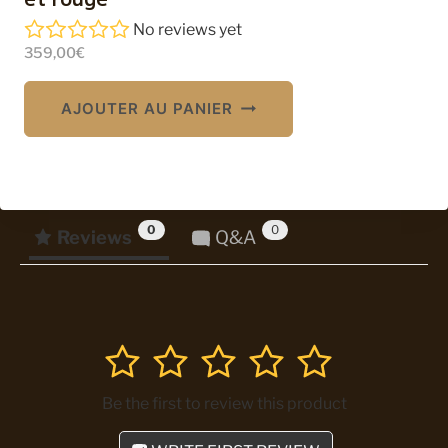
No reviews yet
359,00
€
AJOUTER AU PANIER
0
0
Reviews
Q&A
1
2
3
4
5
Be the first to review this product