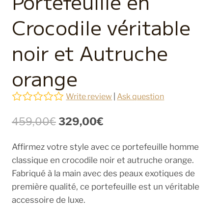
Portefeuille en
Crocodile véritable
noir et Autruche
orange
Write review
|
Ask question
Le
Le
459,00
€
329,00
€
prix
prix
Affirmez votre style avec ce portefeuille homme
initial
actuel
classique en crocodile noir et autruche orange.
était :
est :
Fabriqué à la main avec des peaux exotiques de
459,00€.
329,00€.
première qualité, ce portefeuille est un véritable
accessoire de luxe.