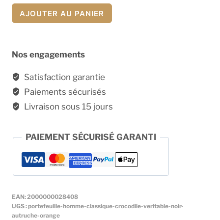
quantité
AJOUTER AU PANIER
de
Portefeuille
en
Nos engagements
Crocodile
véritable
Satisfaction garantie
noir
Paiements sécurisés
et
Livraison sous 15 jours
Autruche
orange
PAIEMENT SÉCURISÉ GARANTI
EAN:
2000000028408
UGS :
portefeuille-homme-classique-crocodile-veritable-noir-
autruche-orange