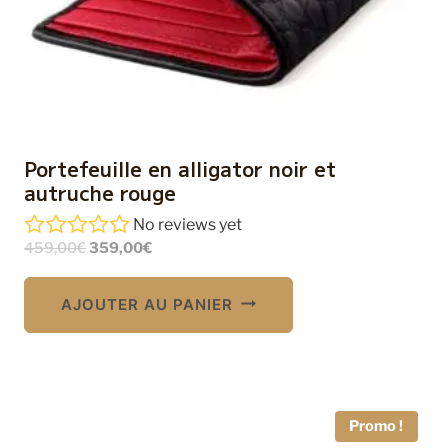
Portefeuille en alligator noir et
autruche rouge
No reviews yet
Le
Le
459,00
€
359,00
€
prix
prix
initial
actuel
AJOUTER AU PANIER
était :
est :
459,00€.
359,00€.
Promo !