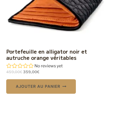
Portefeuille en alligator noir et
autruche orange véritables
No reviews yet
Le
Le
459,00
€
359,00
€
prix
prix
initial
actuel
AJOUTER AU PANIER
était :
est :
459,00€.
359,00€.