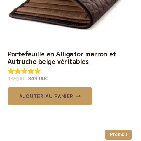
Portefeuille en Alligator marron et
Autruche beige véritables
Le
Le
449,00
€
349,00
€
prix
prix
initial
actuel
AJOUTER AU PANIER
était :
est :
449,00€.
349,00€.
Promo !