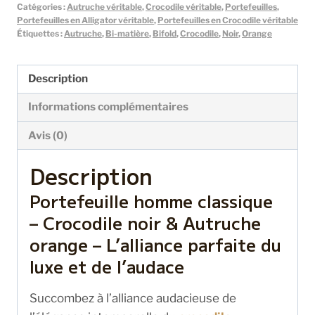
Catégories :
Autruche véritable
,
Crocodile véritable
,
Portefeuilles
,
Portefeuilles en Alligator véritable
,
Portefeuilles en Crocodile véritable
Étiquettes :
Autruche
,
Bi-matière
,
Bifold
,
Crocodile
,
Noir
,
Orange
Description
Informations complémentaires
Avis (0)
Description
Portefeuille homme classique
– Crocodile noir & Autruche
orange –
L’alliance parfaite du
luxe et de l’audace
Succombez à l’alliance audacieuse de